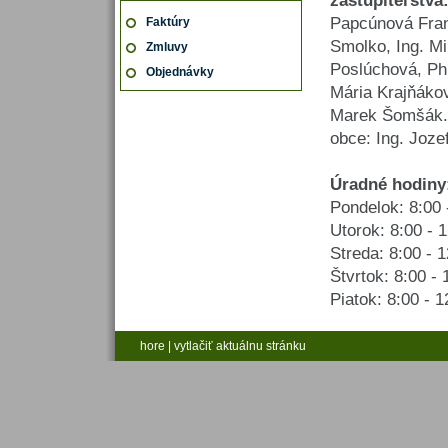
zastupiteľstva
Papcúnová Fran
Faktúry
Smolko, Ing. Mi
Zmluvy
Poslúchová, Ph
Objednávky
Mária Krajňákov
Marek Šomšák. 
obce: Ing. Joze
Úradné hodiny
Pondelok: 8:00 
Utorok: 8:00 - 
Streda: 8:00 - 
Štvrtok: 8:00 - 
Piatok: 8:00 - 1
hore
|
vytlačiť aktuálnu stránku