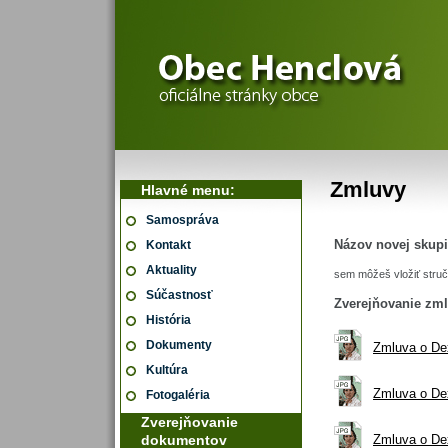
Zmluvy
Hlavné menu:
Samospráva
Názov novej skup
Kontakt
Aktuality
sem môžeš vložiť stru
Súčastnosť
Zverejňovanie zml
História
Dokumenty
Zmluva o Dex
Kultúra
Zmluva o Dex
Fotogaléria
Zverejňovanie
dokumentov
Zmluva o Dex