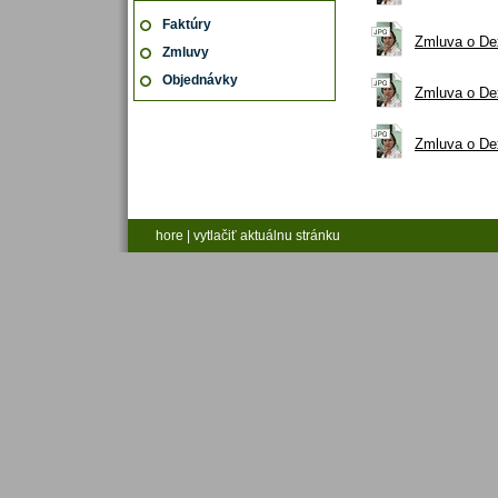
Faktúry
Zmluva o Dex
Zmluvy
Objednávky
Zmluva o Dex
Zmluva o Dex
hore
|
vytlačiť aktuálnu stránku